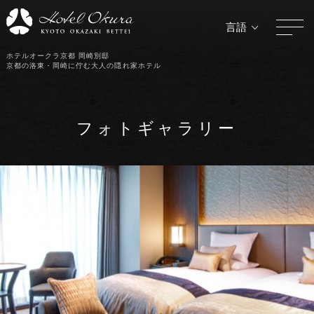
言語
ホテルオークラ京都 岡崎別邸
京都の洛東・岡崎に佇む大人の隠れ家ホテル
フォトギャラリー