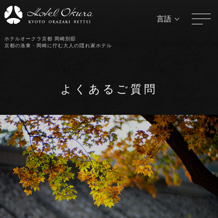
言語
ホテルオークラ京都 岡崎別邸
京都の洛東・岡崎に佇む大人の隠れ家ホテル
よくあるご質問